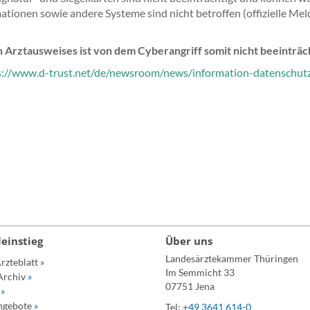
tionen sowie andere Systeme sind nicht betroffen (offizielle Me
n Arztausweises ist von dem Cyberangriff somit nicht beeinträch
s://www.d-trust.net/de/newsroom/news/information-datenschutz
leinstieg
Über uns
Landesärztekammer Thüringen
rzteblatt
»
Im Semmicht 33
Archiv
»
07751 Jena
p
»
angebote
»
Tel:
+49 3641 614-0