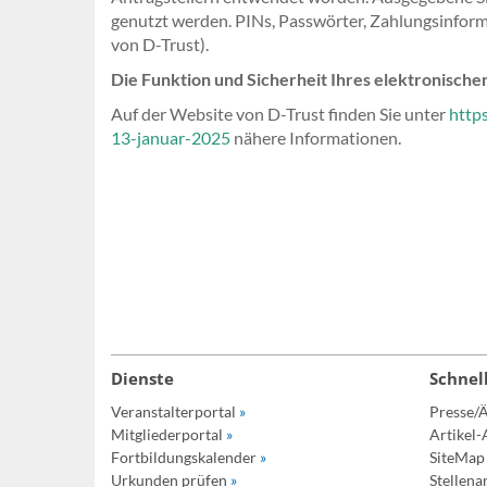
genutzt werden. PINs, Passwörter, Zahlungsinforma
von D-Trust).
Die Funktion und Sicherheit Ihres elektronische
Auf der Website von D-Trust finden Sie unter
http
13-januar-2025
nähere Informationen.
Dienste
Schnel
Veranstalterportal
»
Presse/Ä
Mitgliederportal
»
Artikel-
Fortbildungskalender
»
SiteMa
Urkunden prüfen
»
Stellen