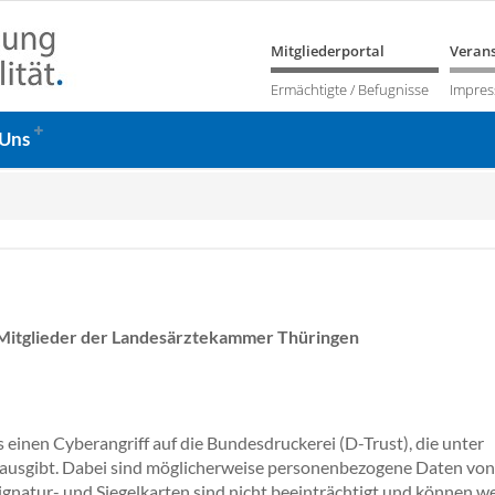
Mitgliederportal
Verans
Ermächtigte / Befugnisse
Impre
 Uns
r Mitglieder der Landesärztekammer Thüringen
 einen Cyberangriff auf die Bundesdruckerei (D-Trust), die unter
ausgibt. Dabei sind möglicherweise personenbezogene Daten von
natur- und Siegelkarten sind nicht beeinträchtigt und können we