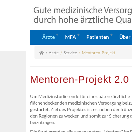
Ärzte
MFA
Patienten
Über
Ärzte
/
Service
/ Mentoren-Projekt
Mentoren-Projekt 2.0
Um Medizinstudierende für eine spätere ärztliche T
flächendeckenden medizinischen Versorgung beizu
gestartet. Ziel des Projektes ist es, neben der frühz
den Regionen zu wecken und somit zur Sicherung 
beizutragen.
Die Studierenden, die sogenannten „Mentees“ im Pro