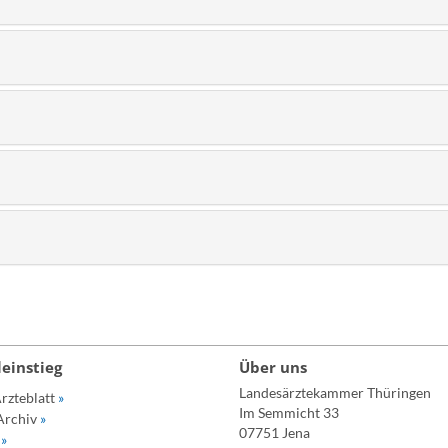
leinstieg
Über uns
Landesärztekammer Thüringen
rzteblatt
»
Im Semmicht 33
Archiv
»
07751 Jena
p
»