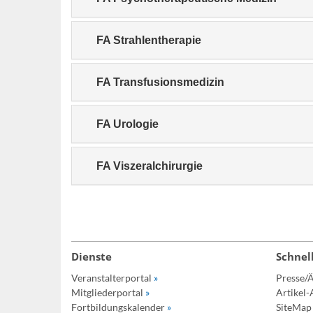
FA Strahlentherapie
FA Transfusionsmedizin
FA Urologie
FA Viszeralchirurgie
Dienste
Schnel
Veranstalterportal
»
Presse/Ä
Mitgliederportal
»
Artikel-
Fortbildungskalender
»
SiteMa