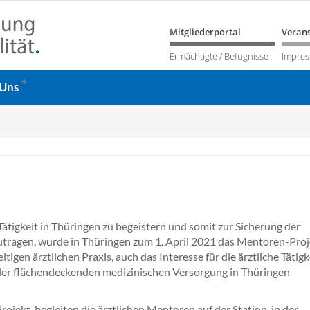
Mitgliederportal
Verans
Ermächtigte / Befugnisse
Impre
 Uns
ätigkeit in Thüringen zu begeistern und somit zur Sicherung der
tragen, wurde in Thüringen zum 1. April 2021 das Mentoren-Proj
eitigen ärztlichen Praxis, auch das Interesse für die ärztliche Tätigk
der flächendeckenden medizinischen Versorgung in Thüringen
jekt, begleiten die ärztlichen Mentoren auf der Station, in der